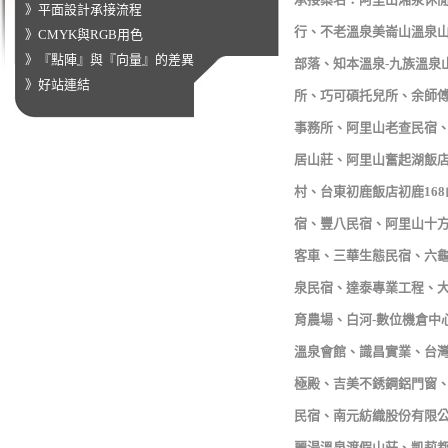
》平面設計承接流程
行、不老溫泉美崙山溫泉山
》CMYK與RGB用色
》『點陣』與『向量』的差異
部落、知本溫泉-九族溫泉
》好站連結
所、巧可碩托兒所、余師傅
事務所、阿里山老查民宿、
居山莊、阿里山奮起湖飯店
村、台東初鹿飯店初鹿16
宿、豐八民宿、阿里山十
客車、三華生態民宿、六龜
泉民宿、達泰專業工程、
育農場、白河-數位機倉中
溫泉會館、識昌實業、台灣
極殿、吉美不銹鋼鋁門窗
民宿、南元紡織股份有限公
麗湯溫泉渡假山莊、凱莉都汽