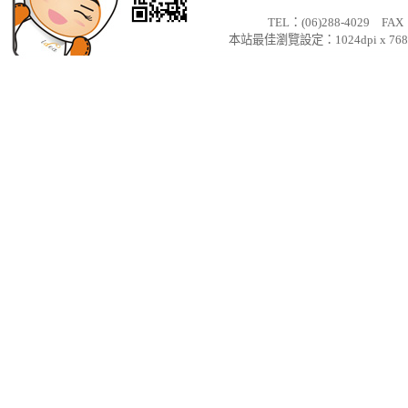
南
TEL：(06)288-4029 FAX：
平
本站最佳瀏覽設定：1024dpi x
面
設
計
台
南
廣
告
設
計