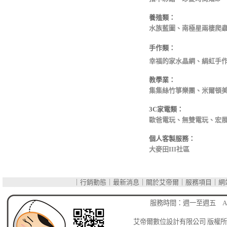
養殖類：
水族藍圖、南極星兩棲爬
手作類：
幸福的家水晶網、絹虹手
教學業：
集集絲竹箏樂團、米爾頓
3C家電類：
歐爸電玩、無雙電玩、宏
個人客製服務：
大麥田III社區
｜
行銷動態
｜
最新消息
｜
關於艾帝爾
｜
服務項目
｜
網
台
服務時間：週一至週五 AM 
艾帝爾數位設計有限公司
版權所有 C