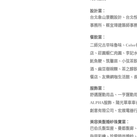
設計業：
台北象山景觀設計、台北
事務所、蔡宜璋建築師事
餐飲業：
二師兄古早味魯味、Col
店、莊圓蝦仁肉圓、李記水
魠魚粳、筑馨居、小弦茶飲
酒、麻豆樹碗粿、茶之醇飲
餐店、友樂網咖生活館、
服飾業：
舒邁運動用品、一亨運動
ALPHA服飾、陽光單車
創意有限公司、宏展電器行
美容美髮婚紗珠寶業：
巴伯氏髮型屋、曼都髮廊、
指甲彩繪、珍愛時尚婚紗