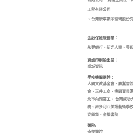
工程有限公司
、台灣康寧顯示玻璃股份
金融保險服務業：
永豐銀行、新光人壽、昱
資訊印刷輸出業：
尚城資訊
學校機關團體：
人間文教基金會、勝鬘書
會、玉井工商、桃園寶貝
北市內湖高工、 台南成功
務、維多利亞美語藝術學
姿舞集、奎樓書院
醫院:
奇美醫院