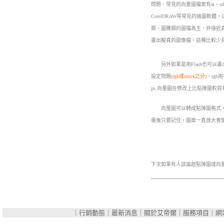
問題。常見的向量圖檔案有ai、cdr
CorelDRAW等常見的繪圖
類、圖騰類的圖檔為主，非接近真
畫出擬真的圖像檔，這種比較少
另外如果是用Flash也可以畫
設定問題
(rgb或cmyk之分)
，rgb
ps.向量圖在修改上比點陣圖較
向量圖可以轉成點陣圖格式，但
最後只要記住，圖案一直放大會
下次如果有人談論起點陣圖或向
｜
行銷動態
｜
最新消息
｜
關於艾帝爾
｜
服務項目
｜
網