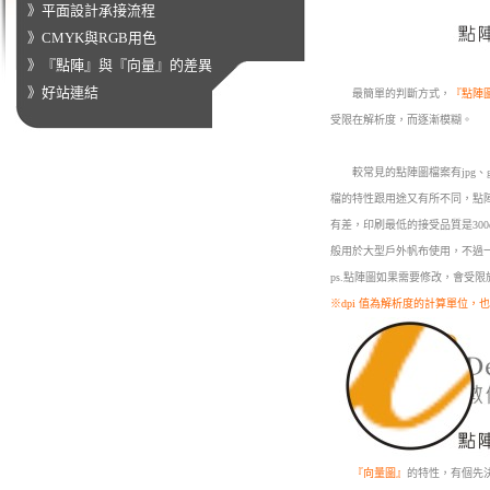
》平面設計承接流程
》CMYK與RGB用色
》『點陣』與『向量』的差異
》好站連結
最簡單的判斷方式，
『點陣
受限在解析度，而逐漸模糊。
較常見的點陣圖檔案有jpg、gif
檔的特性跟用途又有所不同，點
有差，印刷最低的接受品質是300
般用於大型戶外帆布使用，不過
ps.點陣圖如果需要修改，會受限
※dpi 值為解析度的計算單位
『向量圖』
的特性，有個先