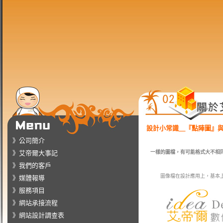
設計小常識＿『點陣圖』
》公司簡介
》艾帝爾大事記
一樣的圖檔，有可能格式大不相
》我們的客戶
圖像檔在設計應用上，基本上
》媒體報導
》服務項目
》網站承接流程
》網站設計調查表