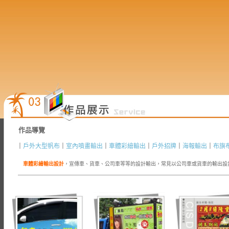
作品導覽
｜
戶外大型帆布
｜
室內噴畫輸出
｜
車體彩繪輸出
｜
戶外招牌
｜
海報輸出
｜
布旗
車體彩繪輸出設計
，宣傳車、貨車、公司車等等的設計輸出，常見以公司車或貨車的輸出設