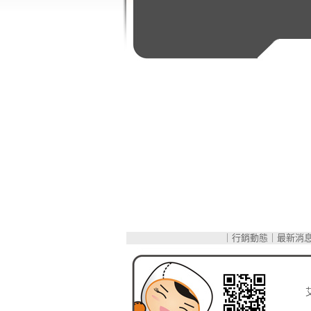
｜
行銷動態
｜
最新消
網
站