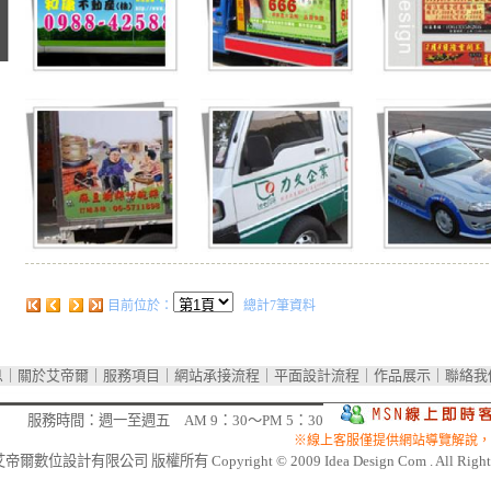
目前位於：
總計7筆資料
息
｜
關於艾帝爾
｜
服務項目
｜
網站承接流程
｜
平面設計流程
｜
作品展示
｜
聯絡我
服務時間：週一至週五 AM 9：30～PM 5：30
※線上客服僅提供網站導覽解說，
艾帝爾數位設計有限公司
版權所有 Copyright © 2009 Idea Design Com . All Rights