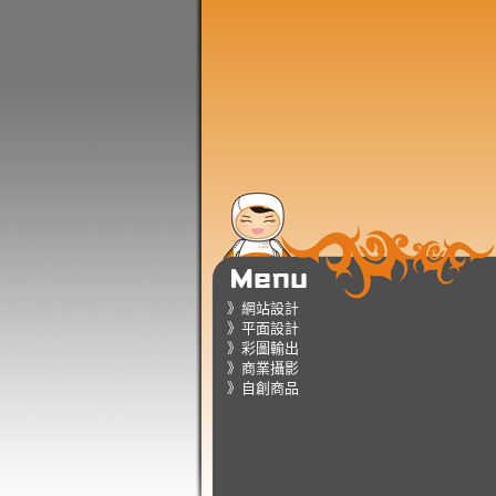
》網站設計
》平面設計
》彩圖輸出
》商業攝影
》自創商品