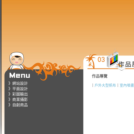
作品導覽
》網站設計
｜
戶外大型帆布
｜
室內噴畫
》平面設計
》彩圖輸出
》商業攝影
》自創商品