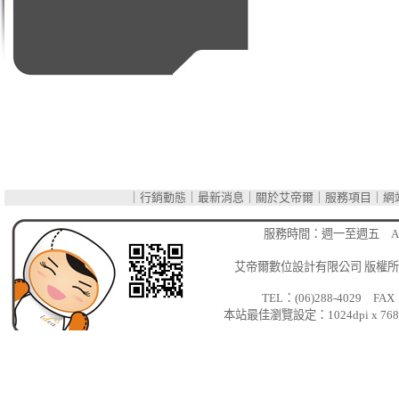
｜
行銷動態
｜
最新消息
｜
關於艾帝爾
｜
服務項目
｜
網
網
服務時間：週一至週五 AM 
站
艾帝爾數位設計有限公司
版權所有 C
設
TEL：(06)288-4029 FAX：
本站最佳瀏覽設定：1024dpi x
計
台
南